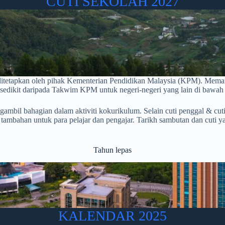
CUTI SEKOLAH 2027
h ditetapkan oleh pihak Kementerian Pendidikan Malaysia (KPM). Me
a sedikit daripada Takwim KPM untuk negeri-negeri yang lain di bawa
ambil bahagian dalam aktiviti kokurikulum. Selain cuti penggal & cuti
tambahan untuk para pelajar dan pengajar. Tarikh sambutan dan cuti y
Tahun lepas
KALENDAR 2025