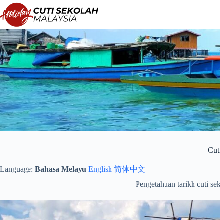
Langkau
ke
kandungan
Cut
Language:
Bahasa Melayu
English
简体中文
Pengetahuan tarikh cuti s