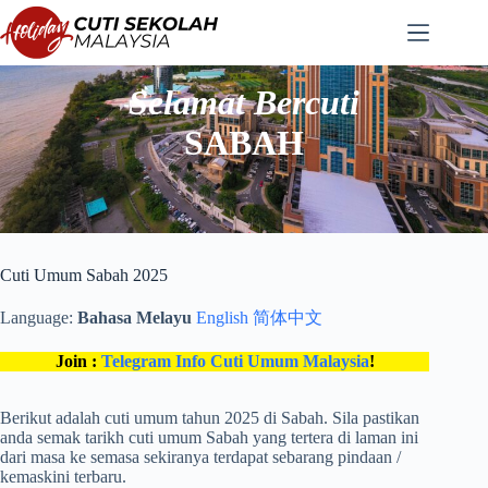
Langkau
ke
kandungan
Selamat Bercuti
SABAH
Cuti Umum Sabah 2025
Language:
Bahasa Melayu
English
简体中文
Join :
Telegram Info Cuti Umum Malaysia
!
Berikut adalah cuti umum tahun 2025 di Sabah. Sila pastikan
anda semak tarikh cuti umum Sabah yang tertera di laman ini
dari masa ke semasa sekiranya terdapat sebarang pindaan /
kemaskini terbaru.