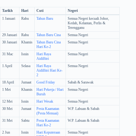
Tarikh
Hari
Cuti
Negeri
1 Januari
Rabu
Tahun Baru
Semua Negeri kecuali Johor,
Kedah, Kelantan, Perlis &
Terengganu
29 Januari
Rabu
Tahun Baru Cina
Semua Negeri
30 Januari
Khamis
Tahun Baru Cina
Semua Negeri
Hari Ke-2
31 Mac
Isnin
Hari Raya
Semua Negeri
Aidilfitri
1 April
Selasa
Hari Raya
Semua Negeri
Aidilfitri Hari Ke-
2
18 April
Jumaat
Good Friday
Sabah & Sarawak
1 Mei
Khamis
Hari Pekerja / Hari
Semua Negeri
Buruh
12 Mei
Isnin
Hari Wesak
Semua Negeri
30 Mei
Jumaat
Pesta Kaamatan
W.P. Labuan & Sabah
(Pesta Menuai)
31 Mei
Sabtu
Pesta Kaamatan
W.P. Labuan & Sabah
Hari Ke-2
2 Jun
Isnin
Hari Keputeraan
Semua Negeri