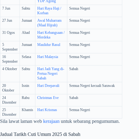
YDP Agong
7 Jun
Sabtu
Hari Raya Haji /
Semua Negeri
Korban
27 Jun
Jumaat
Awal Muharram
Semua Negeri
(Maal Hijrah)
31 Ogos
Ahad
Hari Kebangsaan /
Semua Negeri
Merdeka
5
Jumaat
Maulidur Rasul
Semua Negeri
September
16
Selasa
Hari Malaysia
Semua Negeri
September
4 Oktober
Sabtu
Hari Jadi Yang di-
Sabah
Pertua Negeri
Sabah
20
Isnin
Hari Deepavali
Semua Negeri kecuali Sarawak
Oktober
24
Rabu
Christmas Eve
Sabah
Disember
25
Khamis
Hari Krismas
Semua Negeri
Disember
Sila lawat laman web
kerajaan
untuk sebarang pengumuman.
Jadual Tarikh Cuti Umum 2025 di Sabah