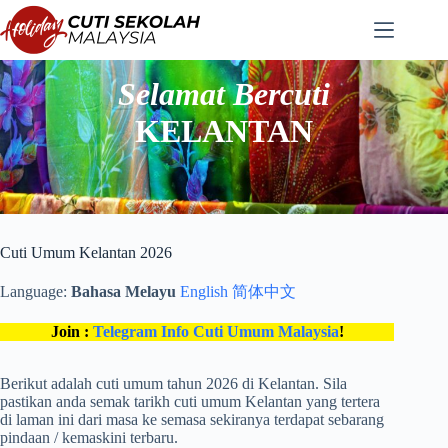
Langkau
ke
kandungan
Selamat Bercuti
KELANTAN
Cuti Umum Kelantan 2026
Language:
Bahasa Melayu
English
简体中文
Join :
Telegram Info Cuti Umum Malaysia
!
Berikut adalah cuti umum tahun 2026 di Kelantan. Sila
pastikan anda semak tarikh cuti umum Kelantan yang tertera
di laman ini dari masa ke semasa sekiranya terdapat sebarang
pindaan / kemaskini terbaru.