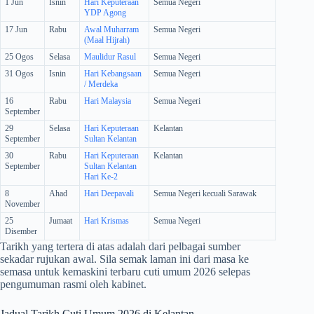
1 Jun
Isnin
Hari Keputeraan
Semua Negeri
YDP Agong
17 Jun
Rabu
Awal Muharram
Semua Negeri
(Maal Hijrah)
25 Ogos
Selasa
Maulidur Rasul
Semua Negeri
31 Ogos
Isnin
Hari Kebangsaan
Semua Negeri
/ Merdeka
16
Rabu
Hari Malaysia
Semua Negeri
September
29
Selasa
Hari Keputeraan
Kelantan
September
Sultan Kelantan
30
Rabu
Hari Keputeraan
Kelantan
September
Sultan Kelantan
Hari Ke-2
8
Ahad
Hari Deepavali
Semua Negeri kecuali Sarawak
November
25
Jumaat
Hari Krismas
Semua Negeri
Disember
Tarikh yang tertera di atas adalah dari pelbagai sumber
sekadar rujukan awal. Sila semak laman ini dari masa ke
semasa untuk kemaskini terbaru cuti umum 2026 selepas
pengumuman rasmi oleh kabinet.
Jadual Tarikh Cuti Umum 2026 di Kelantan