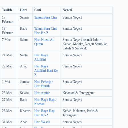
Tarikh
Hari
Cuti
Negeri
17
Selasa
Tahun Baru Cina
Semua Negeri
Februari
18
Rabu
Tahun Baru Cina
Semua Negeri
Februari
Hari Ke-2
7 Mac
Sabtu
Hari Nuzul Al-
Semua Negeri kecuali Johor,
Quran
Kedah, Melaka, Negeri Sembilan,
Sabah & Sarawak
21 Mac
Sabtu
Hari Raya
Semua Negeri
Aidilfitri
22 Mac
Ahad
Hari Raya
Semua Negeri
Aidilfitri Hari Ke-
2
1 Mei
Jumaat
Hari Pekerja /
Semua Negeri
Hari Buruh
26 Mei
Selasa
Hari Arafah
Kelantan & Terengganu
27 Mei
Rabu
Hari Raya Haji /
Semua Negeri
Korban
28 Mei
Khamis
Hari Raya Haji
Kedah, Kelantan, Perlis &
Hari Ke-2
Terengganu
31 Mei
Ahad
Hari Wesak
Semua Negeri