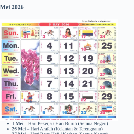
Mei 2026
1 Mei
– Hari Pekerja / Hari Buruh (Semua Negeri)
26 Mei
– Hari Arafah (Kelantan & Terengganu)