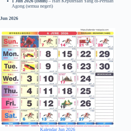
1 Jun 2026 (Isnin)
– Hari Keputeraan Yang di-Pertuan
Agong (semua negeri)
Jun
2026
Kalendar Jun 2026