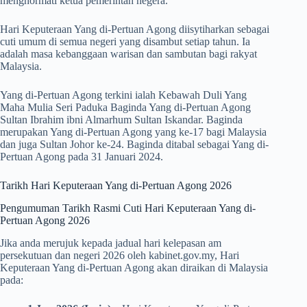
menghormati ketua pemerintah negera.
Hari Keputeraan Yang di-Pertuan Agong diisytiharkan sebagai
cuti umum di semua negeri yang disambut setiap tahun. Ia
adalah masa kebanggaan warisan dan sambutan bagi rakyat
Malaysia.
Yang di-Pertuan Agong terkini ialah Kebawah Duli Yang
Maha Mulia Seri Paduka Baginda Yang di-Pertuan Agong
Sultan Ibrahim ibni Almarhum Sultan Iskandar. Baginda
merupakan Yang di-Pertuan Agong yang ke-17 bagi Malaysia
dan juga Sultan Johor ke-24. Baginda ditabal sebagai Yang di-
Pertuan Agong pada 31 Januari 2024.
Tarikh Hari Keputeraan Yang di-Pertuan Agong 2026
Pengumuman Tarikh Rasmi Cuti Hari Keputeraan Yang di-
Pertuan Agong 2026
Jika anda merujuk kepada jadual hari kelepasan am
persekutuan dan negeri 2026 oleh kabinet.gov.my, Hari
Keputeraan Yang di-Pertuan Agong akan diraikan di Malaysia
pada: