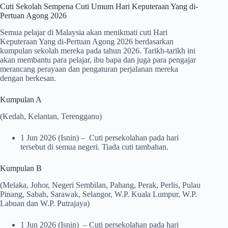
Cuti Sekolah Sempena Cuti Umum Hari Keputeraan Yang di-
Pertuan Agong 2026
Semua pelajar di Malaysia akan menikmati cuti Hari
Keputeraan Yang di-Pertuan Agong 2026 berdasarkan
kumpulan sekolah mereka pada tahun 2026. Tarikh-tarikh ini
akan membantu para pelajar, ibu bapa dan juga para pengajar
merancang perayaan dan pengaturan perjalanan mereka
dengan berkesan.
Kumpulan A
(Kedah, Kelantan, Terengganu)
1 Jun 2026 (Isnin) – Cuti persekolahan pada hari
tersebut di semua negeri. Tiada cuti tambahan.
Kumpulan B
(Melaka, Johor, Negeri Sembilan, Pahang, Perak, Perlis, Pulau
Pinang, Sabah, Sarawak, Selangor, W.P. Kuala Lumpur, W.P.
Labuan dan W.P. Putrajaya)
1 Jun 2026 (Isnin) – Cuti persekolahan pada hari