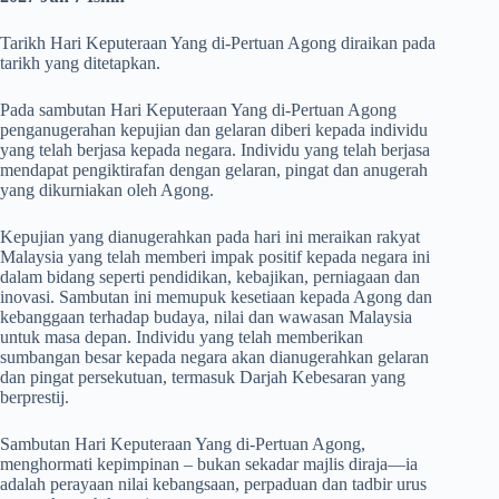
Tarikh Hari Keputeraan Yang di-Pertuan Agong diraikan pada
tarikh yang ditetapkan.
Pada sambutan Hari Keputeraan Yang di-Pertuan Agong
penganugerahan kepujian dan gelaran diberi kepada individu
yang telah berjasa kepada negara. Individu yang telah berjasa
mendapat pengiktirafan dengan gelaran, pingat dan anugerah
yang dikurniakan oleh Agong.
Kepujian yang dianugerahkan pada hari ini meraikan rakyat
Malaysia yang telah memberi impak positif kepada negara ini
dalam bidang seperti pendidikan, kebajikan, perniagaan dan
inovasi. Sambutan ini memupuk kesetiaan kepada Agong dan
kebanggaan terhadap budaya, nilai dan wawasan Malaysia
untuk masa depan. Individu yang telah memberikan
sumbangan besar kepada negara akan dianugerahkan gelaran
dan pingat persekutuan, termasuk Darjah Kebesaran yang
berprestij.
Sambutan Hari Keputeraan Yang di-Pertuan Agong,
menghormati kepimpinan – bukan sekadar majlis diraja—ia
adalah perayaan nilai kebangsaan, perpaduan dan tadbir urus