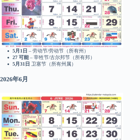
5月1日
– 劳动节/劳动节（所有州）
27
可能
– 宰牲节/古尔邦节（所有邦）
5月31日
卫塞节（所有州属）
2026年6月