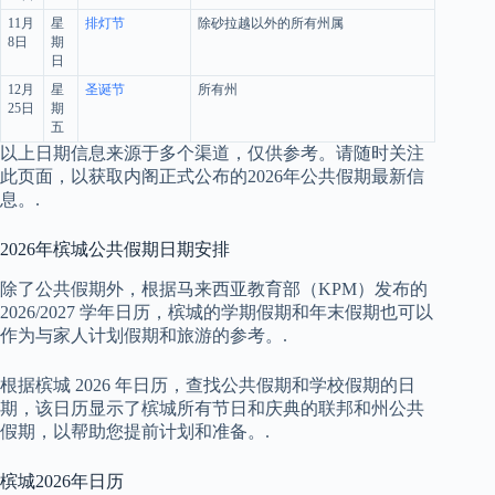
11月
星
排灯节
除砂拉越以外的所有州属
8日
期
日
12月
星
圣诞节
所有州
25日
期
五
以上日期信息来源于多个渠道，仅供参考。请随时关注
此页面，以获取内阁正式公布的2026年公共假期最新信
息。.
2026年槟城公共假期日期安排
除了公共假期外，根据马来西亚教育部（KPM）发布的
2026/2027 学年日历，槟城的学期假期和年末假期也可以
作为与家人计划假期和旅游的参考。.
根据槟城 2026 年日历，查找公共假期和学校假期的日
期，该日历显示了槟城所有节日和庆典的联邦和州公共
假期，以帮助您提前计划和准备。.
槟城2026年日历