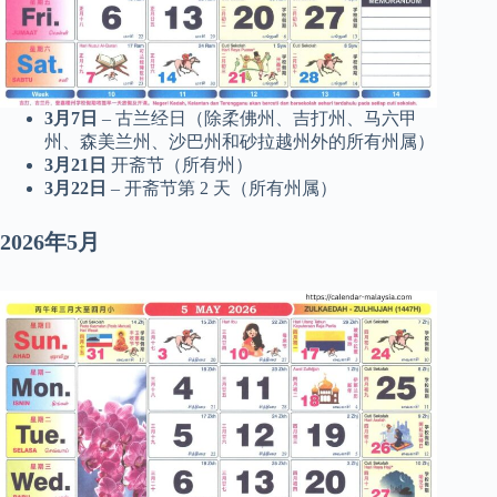
3月7日
– 古兰经日（除柔佛州、吉打州、马六甲
州、森美兰州、沙巴州和砂拉越州外的所有州属）
3月21日
开斋节（所有州）
3月22日
– 开斋节第 2 天（所有州属）
2026年5月