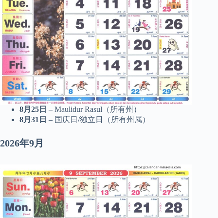
8月25日
– Maulidur Rasul（所有州）
8月31日
– 国庆日/独立日（所有州属）
2026年9月