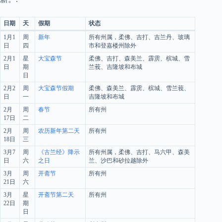
日期
天
假期
状态
1月1
周
新年
所有州属，柔佛、吉打、吉兰丹、玻璃
日
四
市和登嘉楼州除外
2月1
星
大宝森节
柔佛、吉打、森美兰、霹雳、槟城、雪
日
期
兰莪、吉隆坡和布城
日
2月2
周
大宝森节假期
柔佛、森美兰、霹雳、槟城、雪兰莪、
日
一
吉隆坡和布城
2月
周
春节
所有州
17日
二
2月
周
农历新年第二天
所有州
18日
三
3月7
周
《古兰经》降示
所有州属，柔佛、吉打、马六甲、森美
日
六
之日
兰、沙巴和砂拉越除外
3月
周
开斋节
所有州
21日
六
3月
星
开斋节第二天
所有州
22日
期
日