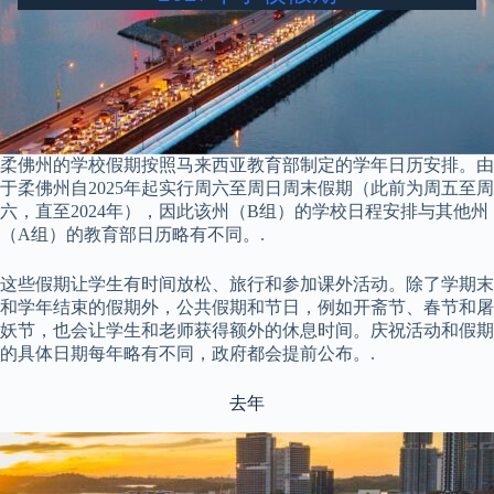
柔佛州的学校假期按照马来西亚教育部制定的学年日历安排。由
于柔佛州自2025年起实行周六至周日周末假期（此前为周五至周
六，直至2024年），因此该州（B组）的学校日程安排与其他州
（A组）的教育部日历略有不同。.
这些假期让学生有时间放松、旅行和参加课外活动。除了学期末
和学年结束的假期外，公共假期和节日，例如开斋节、春节和屠
妖节，也会让学生和老师获得额外的休息时间。庆祝活动和假期
的具体日期每年略有不同，政府都会提前公布。.
去年