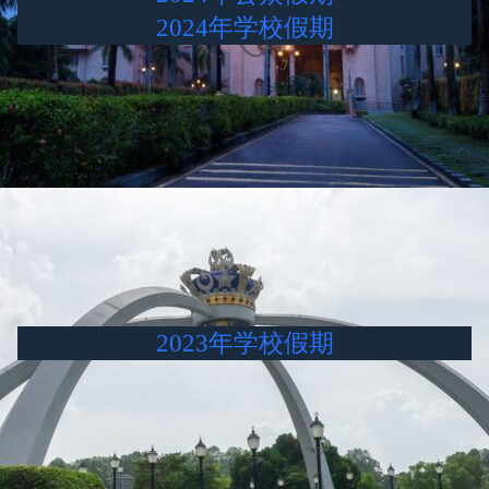
2024年学校假期
2023年学校假期