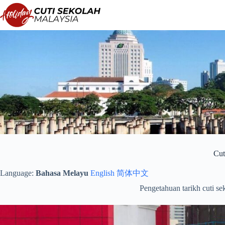
Langkau
ke
kandungan
Cut
Language:
Bahasa Melayu
English
简体中文
Pengetahuan tarikh cuti s