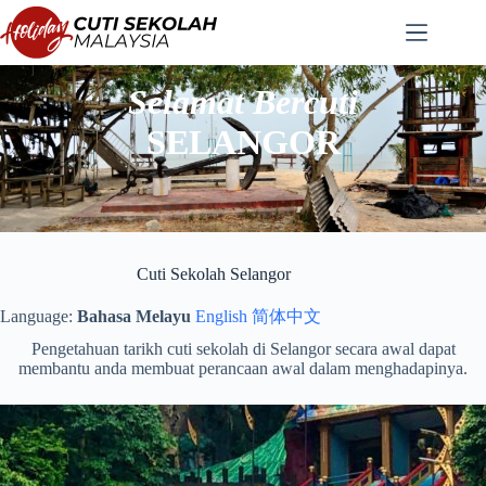
Langkau
ke
kandungan
Selamat Bercuti
SELANGOR
Cuti Sekolah Selangor
Language:
Bahasa Melayu
English
简体中文
Pengetahuan tarikh cuti sekolah di Selangor secara awal dapat
membantu anda membuat perancaan awal dalam menghadapinya.