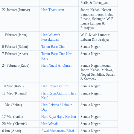
Perlis & Terengganu
22 Januari (Jumaat)
Hari Thaipusam
Johor, Kedah, Negeri
Sembilan, Perak, Pulau
Pinang, Selangor, W. P.
Kuala Lumpur &
Putrajaya
1 Februari (Isnin)
Hari Wilayah
W. P. Kuala Lumpur,
Persekutuan
Labuan & Putrajaya
6 Februari (Sabtu)
Tahun Baru Cina
Semua Negeri
7 Februari (Ahad)
Tahun Baru Cina Hari
Semua Negeri
Ke-2
24 Februari (Rabu)
Hari Nuzul Al-Quran
Semua Negeri kecuali
Johor, Kedah, Melaka,
Negeri Sembilan, Sabah
& Sarawak
10 Mac (Rabu)
Hari Raya Aidilfitri
Semua Negeri
11 Mac (Khamis)
Hari Raya Aidilfitri Hari
Semua Negeri
Ke-2
1 Mei (Sabtu)
Hari Pekerja / Labour
Semua Negeri
Day
17 Mei (Isnin)
Hari Raya Haji / Korban
Semua Negeri
20 Mei (Khamis)
Hari Wesak
Semua Negeri
6 Jun (Ahad)
Awal Muharram (Maal
Semua Negeri