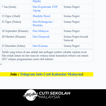
Hijrah)
7 Jun (Isnin)
Hari Keputeraan YDP
Semua Negeri
Agong
15 Ogos (Ahad)
Maulidur Rasul
Semua Negeri
31 Ogos (Selasa)
Hari Kebangsaan /
Semua Negeri
Merdeka
16 September (Khamis)
Hari Malaysia
Semua Negeri
28 Oktober (Khamis)
Hari Deepavali
Semua Negeri kecuali
Sarawak
25 Disember (Sabtu)
Hari Krismas
Semua Negeri
Tarikh yang tertera di atas adalah dari pelbagai sumber sekadar rujukan awal.
Sila semak laman ini dari masa ke semasa untuk kemaskini terbaru cuti umum
2027 selepas pengumuman rasmi oleh kabinet.
+
Join :
Telegram Info Cuti Kalendar Malaysia
!