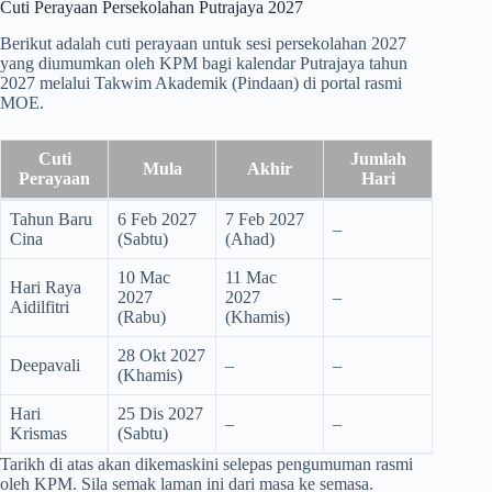
Cuti Perayaan Persekolahan Putrajaya 2027
Berikut adalah cuti perayaan untuk sesi persekolahan 2027
yang diumumkan oleh KPM bagi kalendar Putrajaya tahun
2027 melalui Takwim Akademik (Pindaan) di portal rasmi
MOE.
Cuti
Jumlah
Mula
Akhir
Perayaan
Hari
Tahun Baru
6 Feb 2027
7 Feb 2027
–
Cina
(Sabtu)
(Ahad)
10 Mac
11 Mac
Hari Raya
2027
2027
–
Aidilfitri
(Rabu)
(Khamis)
28 Okt 2027
Deepavali
–
–
(Khamis)
Hari
25 Dis 2027
–
–
Krismas
(Sabtu)
Tarikh di atas akan dikemaskini selepas pengumuman rasmi
oleh KPM. Sila semak laman ini dari masa ke semasa.