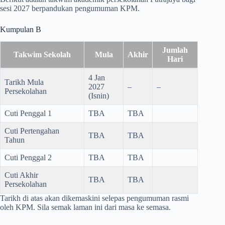
sesi 2027 berpandukan pengumuman KPM.
Kumpulan B
Jumlah
Takwim Sekolah
Mula
Akhir
Hari
4 Jan
Tarikh Mula
2027
–
–
Persekolahan
(Isnin)
Cuti Penggal 1
TBA
TBA
Cuti Pertengahan
TBA
TBA
Tahun
Cuti Penggal 2
TBA
TBA
Cuti Akhir
TBA
TBA
Persekolahan
Tarikh di atas akan dikemaskini selepas pengumuman rasmi
oleh KPM. Sila semak laman ini dari masa ke semasa.