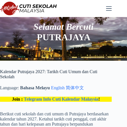
Langkau
ke
kandungan
Selamat Bercuti
PUTRAJAYA
Kalendar Putrajaya 2027: Tarikh Cuti Umum dan Cuti
Sekolah
Language:
Bahasa Melayu
English
简体中文
Join :
Telegram Info Cuti Kalendar Malaysia
!
Berikut cuti sekolah dan cuti umum di Putrajaya berdasarkan
kalendar tahun 2027. Ketahui tarikh cuti penggal, cuti akhir
tahun dan hari kelepasan am Putrajaya berpandukan