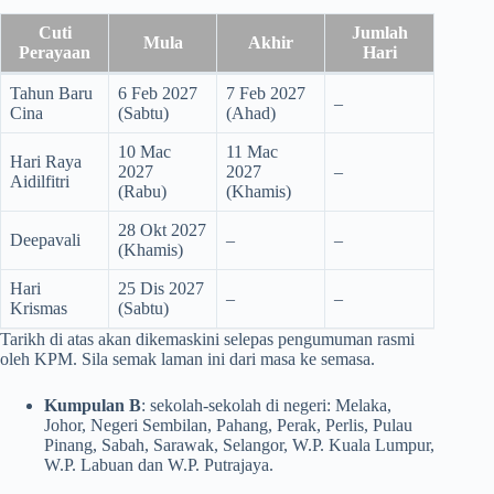
Cuti
Jumlah
Mula
Akhir
Perayaan
Hari
Tahun Baru
6 Feb 2027
7 Feb 2027
–
Cina
(Sabtu)
(Ahad)
10 Mac
11 Mac
Hari Raya
2027
2027
–
Aidilfitri
(Rabu)
(Khamis)
28 Okt 2027
Deepavali
–
–
(Khamis)
Hari
25 Dis 2027
–
–
Krismas
(Sabtu)
Tarikh di atas akan dikemaskini selepas pengumuman rasmi
oleh KPM. Sila semak laman ini dari masa ke semasa.
Kumpulan B
: sekolah-sekolah di negeri: Melaka,
Johor, Negeri Sembilan, Pahang, Perak, Perlis, Pulau
Pinang, Sabah, Sarawak, Selangor, W.P. Kuala Lumpur,
W.P. Labuan dan W.P. Putrajaya.