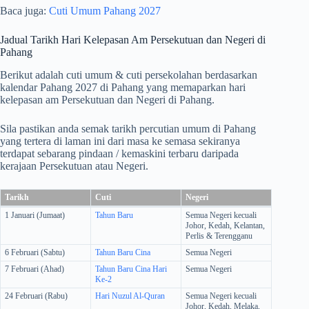
Baca juga:
Cuti Umum Pahang 2027
Jadual Tarikh Hari Kelepasan Am Persekutuan dan Negeri di
Pahang
Berikut adalah cuti umum & cuti persekolahan berdasarkan
kalendar Pahang 2027 di Pahang yang memaparkan hari
kelepasan am Persekutuan dan Negeri di Pahang.
Sila pastikan anda semak tarikh percutian umum di Pahang
yang tertera di laman ini dari masa ke semasa sekiranya
terdapat sebarang pindaan / kemaskini terbaru daripada
kerajaan Persekutuan atau Negeri.
Tarikh
Cuti
Negeri
1 Januari (Jumaat)
Tahun Baru
Semua Negeri kecuali
Johor, Kedah, Kelantan,
Perlis & Terengganu
6 Februari (Sabtu)
Tahun Baru Cina
Semua Negeri
7 Februari (Ahad)
Tahun Baru Cina Hari
Semua Negeri
Ke-2
24 Februari (Rabu)
Hari Nuzul Al-Quran
Semua Negeri kecuali
Johor, Kedah, Melaka,