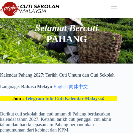
Langkau
ke
kandungan
Selamat Bercuti
PAHANG
Kalendar Pahang 2027: Tarikh Cuti Umum dan Cuti Sekolah
Language:
Bahasa Melayu
English
简体中文
Join :
Telegram Info Cuti Kalendar Malaysia
!
Berikut cuti sekolah dan cuti umum di Pahang berdasarkan
kalendar tahun 2027. Ketahui tarikh cuti penggal, cuti akhir
tahun dan hari kelepasan am Pahang berpandukan
pengumuman dari kabinet dan KPM.