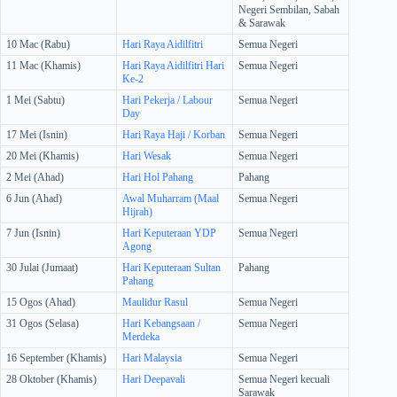
Negeri Sembilan, Sabah
& Sarawak
10 Mac (Rabu)
Hari Raya Aidilfitri
Semua Negeri
11 Mac (Khamis)
Hari Raya Aidilfitri Hari
Semua Negeri
Ke-2
1 Mei (Sabtu)
Hari Pekerja / Labour
Semua Negeri
Day
17 Mei (Isnin)
Hari Raya Haji / Korban
Semua Negeri
20 Mei (Khamis)
Hari Wesak
Semua Negeri
2 Mei (Ahad)
Hari Hol Pahang
Pahang
6 Jun (Ahad)
Awal Muharram (Maal
Semua Negeri
Hijrah)
7 Jun (Isnin)
Hari Keputeraan YDP
Semua Negeri
Agong
30 Julai (Jumaat)
Hari Keputeraan Sultan
Pahang
Pahang
15 Ogos (Ahad)
Maulidur Rasul
Semua Negeri
31 Ogos (Selasa)
Hari Kebangsaan /
Semua Negeri
Merdeka
16 September (Khamis)
Hari Malaysia
Semua Negeri
28 Oktober (Khamis)
Hari Deepavali
Semua Negeri kecuali
Sarawak