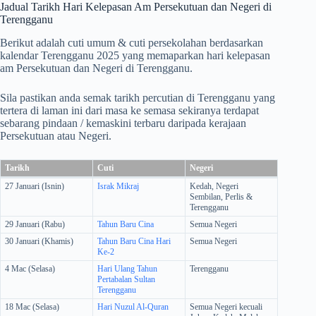
Jadual Tarikh Hari Kelepasan Am Persekutuan dan Negeri di
Terengganu
Berikut adalah cuti umum & cuti persekolahan berdasarkan
kalendar Terengganu 2025 yang memaparkan hari kelepasan
am Persekutuan dan Negeri di Terengganu.
Sila pastikan anda semak tarikh percutian di Terengganu yang
tertera di laman ini dari masa ke semasa sekiranya terdapat
sebarang pindaan / kemaskini terbaru daripada kerajaan
Persekutuan atau Negeri.
Tarikh
Cuti
Negeri
27 Januari (Isnin)
Israk Mikraj
Kedah, Negeri
Sembilan, Perlis &
Terengganu
29 Januari (Rabu)
Tahun Baru Cina
Semua Negeri
30 Januari (Khamis)
Tahun Baru Cina Hari
Semua Negeri
Ke-2
4 Mac (Selasa)
Hari Ulang Tahun
Terengganu
Pertabalan Sultan
Terengganu
18 Mac (Selasa)
Hari Nuzul Al-Quran
Semua Negeri kecuali