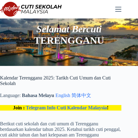
Langkau
ke
kandungan
Selamat Bercuti
TERENGGANU
Kalendar Terengganu 2025: Tarikh Cuti Umum dan Cuti
Sekolah
Language:
Bahasa Melayu
English
简体中文
Join :
Telegram Info Cuti Kalendar Malaysia
!
Berikut cuti sekolah dan cuti umum di Terengganu
berdasarkan kalendar tahun 2025. Ketahui tarikh cuti penggal,
cuti akhir tahun dan hari kelepasan am Terengganu