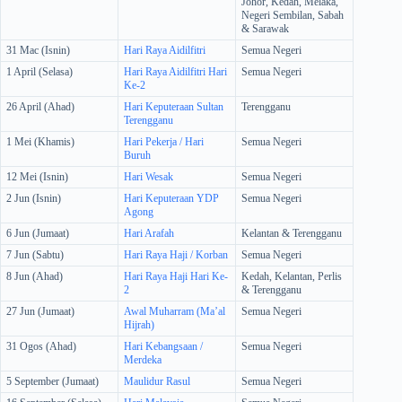
Johor, Kedah, Melaka,
Negeri Sembilan, Sabah
& Sarawak
31 Mac (Isnin)
Hari Raya Aidilfitri
Semua Negeri
1 April (Selasa)
Hari Raya Aidilfitri Hari
Semua Negeri
Ke-2
26 April (Ahad)
Hari Keputeraan Sultan
Terengganu
Terengganu
1 Mei (Khamis)
Hari Pekerja / Hari
Semua Negeri
Buruh
12 Mei (Isnin)
Hari Wesak
Semua Negeri
2 Jun (Isnin)
Hari Keputeraan YDP
Semua Negeri
Agong
6 Jun (Jumaat)
Hari Arafah
Kelantan & Terengganu
7 Jun (Sabtu)
Hari Raya Haji / Korban
Semua Negeri
8 Jun (Ahad)
Hari Raya Haji Hari Ke-
Kedah, Kelantan, Perlis
2
& Terengganu
27 Jun (Jumaat)
Awal Muharram (Ma’al
Semua Negeri
Hijrah)
31 Ogos (Ahad)
Hari Kebangsaan /
Semua Negeri
Merdeka
5 September (Jumaat)
Maulidur Rasul
Semua Negeri