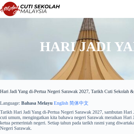
Langkau
ke
kandungan
HARI JADI Y
Hari Jadi Yang di‑Pertua Negeri Sarawak 2027, Tarikh Cuti Sekolah
Language:
Bahasa Melayu
English
简体中文
Tarikh Hari Jadi Yang di-Pertua Negeri Sarawak 2027, sambutan Hari 
cuti umum, mengingatkan kita bahawa negeri Sarawak meraikan Hari J
ketua pemerintah negeri. Setiap tahun pada tarikh rasmi yang diwarta
Negeri Sarawak.