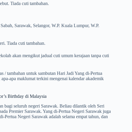
ebut. Tiada cuti tambahan.
g, Sabah, Sarawak, Selangor, W.P. Kuala Lumpur, W.P.
ri. Tiada cuti tambahan.
ekolah akan mengikut jadual cuti umum kerajaan tanpa cuti
 / tambahan untuk sambutan Hari Jadi Yang di-Pertua
apa-apa maklumat terkini mengenai kalendar akademik
r’s Birthday di Malaysia
n bagi seluruh negeri Sarawak. Beliau dilantik oleh Seri
pada Premier Sarawak. Yang di-Pertua Negeri Sarawak juga
i-Pertua Negeri Sarawak adalah selama empat tahun, dan