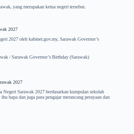
rawak, yang merupakan ketua negeri tersebut.
awak 2027
egeri 2027 oleh kabinet.gov.my, Sarawak Governor’s
rawak / Sarawak Governor’s Birthday (Sarawak)
arawak 2027
rtua Negeri Sarawak 2027 berdasarkan kumpulan sekolah
, ibu bapa dan juga para pengajar merancang perayaan dan