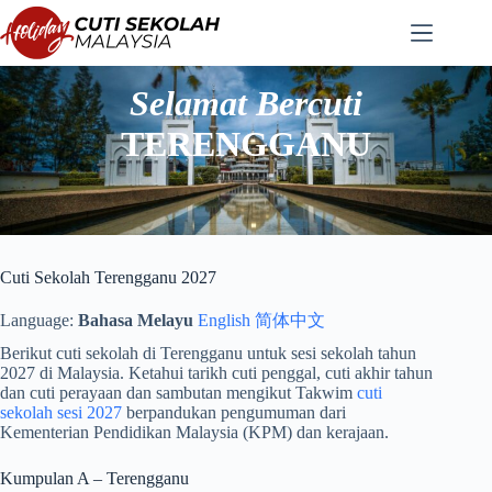
Langkau
ke
kandungan
Selamat Bercuti
TERENGGANU
Cuti Sekolah Terengganu 2027
Language:
Bahasa Melayu
English
简体中文
Berikut cuti sekolah di Terengganu untuk sesi sekolah tahun
2027 di Malaysia. Ketahui tarikh cuti penggal, cuti akhir tahun
dan cuti perayaan dan sambutan mengikut Takwim
cuti
sekolah sesi 2027
berpandukan pengumuman dari
Kementerian Pendidikan Malaysia (KPM) dan kerajaan.
Kumpulan A – Terengganu