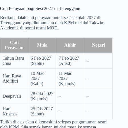
Cuti Perayaan bagi Sesi 2027 di Terengganu
Berikut adalah cuti perayaan untuk sesi sekolah 2027 di
Terengganu yang diumumkan oleh KPM melalui Takwim
Akademik di portal rasmi MOE.
Cuti
Mula
Akhir
Negeri
Perayaan
Tahun Baru
6 Feb 2027
7 Feb 2027
–
Cina
(Sabtu)
(Ahad)
10 Mac
11 Mac
Hari Raya
2027
2027
–
Aidilfitri
(Rabu)
(Khamis)
28 Okt 2027
Deepavali
–
–
(Khamis)
Hari
25 Dis 2027
–
–
Krismas
(Sabtu)
Tarikh di atas akan dikemaskini selepas pengumuman rasmi
oleh KPM. Sila semak laman ini dari masa ke semasa.