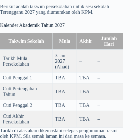
Berikut adalah takwim persekolahan untuk sesi sekolah
Terengganu 2027 yang diumumkan oleh KPM.
Kalender Akademik Tahun 2027
Jumlah
Takwim Sekolah
Mula
Akhir
Hari
3 Jan
Tarikh Mula
2027
–
–
Persekolahan
(Ahad)
Cuti Penggal 1
TBA
TBA
–
Cuti Pertengahan
TBA
TBA
–
Tahun
Cuti Penggal 2
TBA
TBA
–
Cuti Akhir
TBA
TBA
–
Persekolahan
Tarikh di atas akan dikemaskini selepas pengumuman rasmi
oleh KPM. Sila semak laman ini dari masa ke semasa.