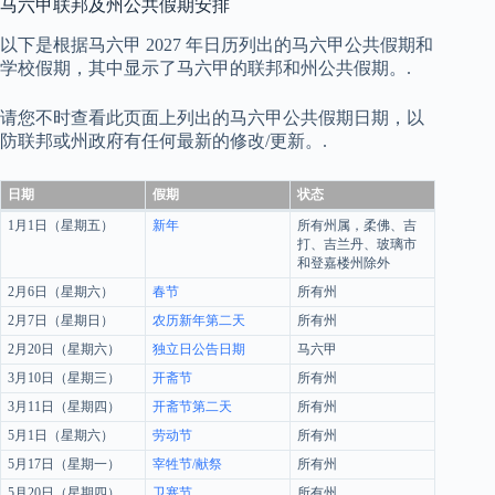
马六甲联邦及州公共假期安排
以下是根据马六甲 2027 年日历列出的马六甲公共假期和
学校假期，其中显示了马六甲的联邦和州公共假期。.
请您不时查看此页面上列出的马六甲公共假期日期，以
防联邦或州政府有任何最新的修改/更新。.
日期
假期
状态
1月1日（星期五）
新年
所有州属，柔佛、吉
打、吉兰丹、玻璃市
和登嘉楼州除外
2月6日（星期六）
春节
所有州
2月7日（星期日）
农历新年第二天
所有州
2月20日（星期六）
独立日公告日期
马六甲
3月10日（星期三）
开斋节
所有州
3月11日（星期四）
开斋节第二天
所有州
5月1日（星期六）
劳动节
所有州
5月17日（星期一）
宰牲节/献祭
所有州
5月20日（星期四）
卫塞节
所有州