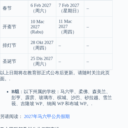
6 Feb 2027
7 Feb 2027
春节
–
（周六）
（星期日）
11 Mac
10 Mac
2027
开斋节
2027
–
(Rabu)
（周四）
28 Okt 2027
排灯节
–
–
（周四）
25 Dis 2027
圣诞节
–
–
（周六）
以上日期将在教育部正式公布后更新。请随时关注此页
面。.
B组
：以下州属的学校：马六甲、柔佛、森美兰、
彭亨、霹雳、玻璃市、槟城、沙巴、砂拉越、雪兰
莪、吉隆坡 WP、纳闽 WP 和布城 WP。.
另请阅读：
2027年马六甲公共假期