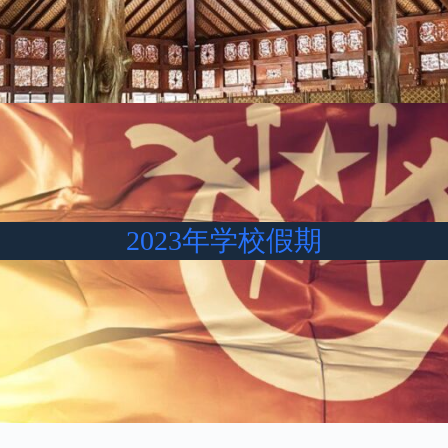
2023年学校假期