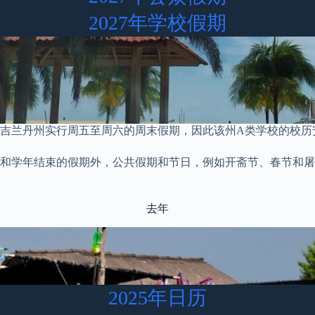
2027年学校假期
吉兰丹州实行周五至周六的周末假期，因此该州A类学校的校历安
和学年结束的假期外，公共假期和节日，例如开斋节、春节和屠
去年
2025年日历