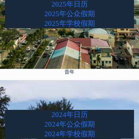
2025年日历
2025年公众假期
2025年学校假期
昔年
2024年日历
2024年公众假期
2024年学校假期