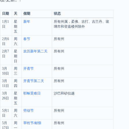
日期
天
假期
状态
1月1
星
新年
所有州属，柔佛、吉打、吉兰丹、玻
日
期
璃市和登嘉楼州除外
五
2月6
周
春节
所有州
日
六
2月7
星
农历新年第二天
所有州
日
期
日
3月
周
开斋节
所有州
10日
三
3月
周
开斋节第二天
所有州
11日
四
3月
星
耶稣受难日
沙巴和砂拉越
26日
期
五
5月1
周
劳动节
所有州
日
六
5月
周
宰牲节/献祭
所有州
17日
一