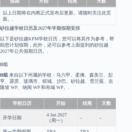
假期
开始
结尾
天数
以上日期将在内阁正式宣布后更新。请随时关注此页
面。.
砂拉越学校日历及2027年学期假期安排
以下是砂拉越KPM学校日历，您可以将其作为参考，帮
助您计划假期，此外，还可以参考上面提到的砂拉越
2027年公共假期日历。.
B组
B组
来自以下州属的学校：马六甲、柔佛、森美兰、彭
亨、霹雳、玻璃市、槟城、沙巴、砂拉越、雪兰莪、吉
隆坡 WP、纳闽 WP 和布城 WP。.
学校日历
开始
结尾
天数
4 Jan 2027
开学日期
–
–
（周一）
第一学期假期
TBA
TBA