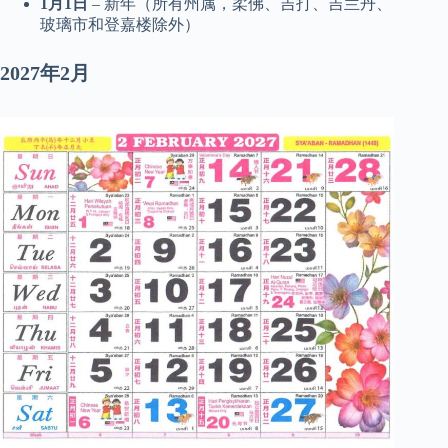
1月1日
– 新年（所有州属，柔佛、吉打、吉兰丹、
玻璃市和登嘉楼除外）
2027年2月