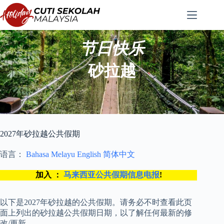
跳
至
内
容
节日快乐
砂拉越
2027年砂拉越公共假期
语言：
Bahasa Melayu
English
简体中文
加入 ：
马来西亚公共假期信息电报
!
以下是2027年砂拉越的公共假期。请务必不时查看此页
面上列出的砂拉越公共假期日期，以了解任何最新的修
改/更新。.