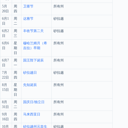
5月
周
卫塞节
所有州
20日
四
6月1
周
达雅节
砂拉越
日
二
6月2
周
丰收节第二天
砂拉越
日
三
6月6
星
穆哈兰姆月（希
所有州
日
期
吉拉）早期
日
6月7
周
国王陛下诞辰
所有州
日
一
7月
周
砂拉越日
砂拉越
22日
四
8月
星
先知诞辰
所有州
15日
期
日
8月
周
国庆日/独立日
所有州
31日
二
9月
周
马来西亚日
所有州
16日
四
10月
周
砂拉越州元首生
砂拉越