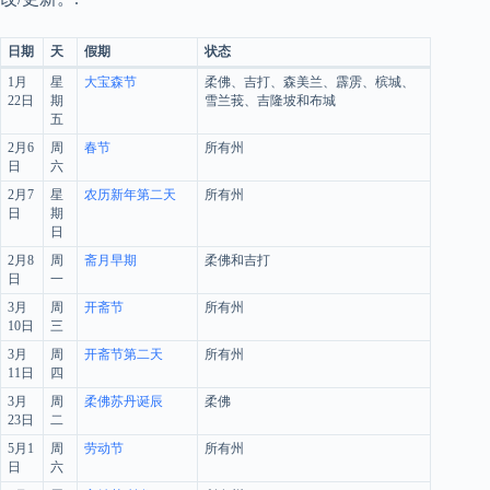
日期
天
假期
状态
1月
星
大宝森节
柔佛、吉打、森美兰、霹雳、槟城、
22日
期
雪兰莪、吉隆坡和布城
五
2月6
周
春节
所有州
日
六
2月7
星
农历新年第二天
所有州
日
期
日
2月8
周
斋月早期
柔佛和吉打
日
一
3月
周
开斋节
所有州
10日
三
3月
周
开斋节第二天
所有州
11日
四
3月
周
柔佛苏丹诞辰
柔佛
23日
二
5月1
周
劳动节
所有州
日
六