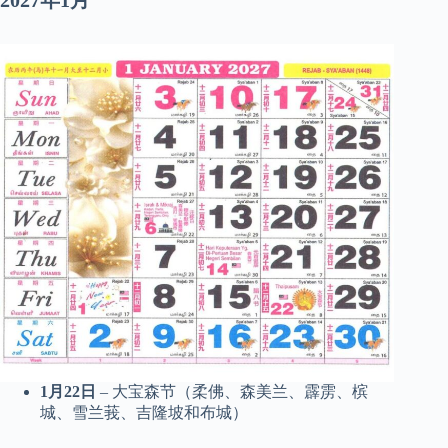
1月22日
– 大宝森节（柔佛、森美兰、霹雳、槟
城、雪兰莪、吉隆坡和布城）