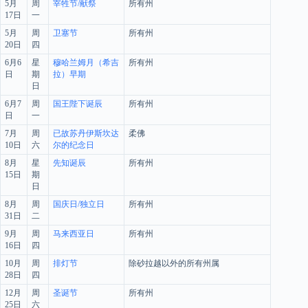
5月
周
宰牲节/献祭
所有州
17日
一
5月
周
卫塞节
所有州
20日
四
6月6
星
穆哈兰姆月（希吉
所有州
日
期
拉）早期
日
6月7
周
国王陛下诞辰
所有州
日
一
7月
周
已故苏丹伊斯坎达
柔佛
10日
六
尔的纪念日
8月
星
先知诞辰
所有州
15日
期
日
8月
周
国庆日/独立日
所有州
31日
二
9月
周
马来西亚日
所有州
16日
四
10月
周
排灯节
除砂拉越以外的所有州属
28日
四
12月
周
圣诞节
所有州
25日
六