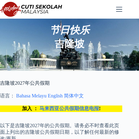
跳
至
内
容
节日快乐
吉隆坡
吉隆坡2027年公共假期
语言：
Bahasa Melayu
English
简体中文
加入 ：
马来西亚公共假期信息电报
!
以下是吉隆坡2027年的公共假期。请务必不时查看此页
面上列出的吉隆坡公共假期日期，以了解任何最新的修
改/更新。.