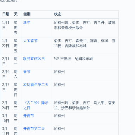
日期
天
假期
状态
1月1
星
新年
所有州属，柔佛、吉打、吉兰丹、玻璃
日
期
市和登嘉楼州除外
五
1月
星
大宝森节
柔佛、吉打、森美兰、霹雳、槟城、雪
22日
期
兰莪、吉隆坡和布城
五
2月1
周
联邦直辖区日
WP 吉隆坡、纳闽和布城
日
一
2月6
周
春节
所有州
日
六
2月7
星
农历新年第二天
所有州
日
期
日
2月
周
《古兰经》降示
所有州属，柔佛、吉打、马六甲、森美
24日
三
之日
兰、沙巴和砂拉越除外
3月
周
开斋节
所有州
10日
三
3月
周
开斋节第二天
所有州
11日
四