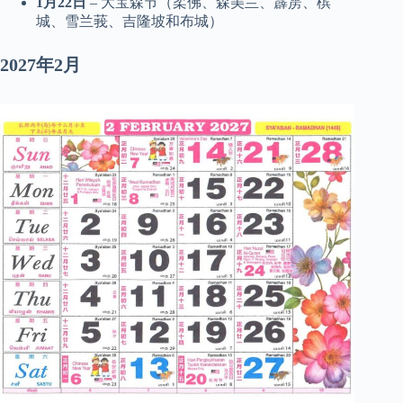
1月22日
– 大宝森节（柔佛、森美兰、霹雳、槟
城、雪兰莪、吉隆坡和布城）
2027年2月