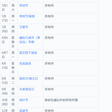
5月1
周
劳动节
所有州
日
六
5月
周
宰牲节/献祭
所有州
17日
一
5月
周
卫塞节
所有州
20日
四
6月6
星
穆哈兰姆月（希
所有州
日
期
吉拉）早期
日
6月7
周
国王陛下诞辰
所有州
日
一
8月
星
先知诞辰
所有州
15日
期
日
8月
周
国庆日/独立日
所有州
31日
二
9月
周
马来西亚日
所有州
16日
四
10月
周
排灯节
除砂拉越以外的所有州属
28日
四
12月
周
圣诞节
所有州