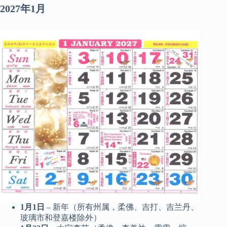
2027年1月
1月1日
– 新年（所有州属，柔佛、吉打、吉兰丹、
玻璃市和登嘉楼除外）