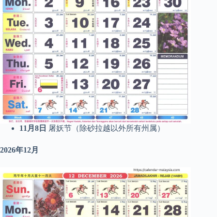
11月8日
屠妖节（除砂拉越以外所有州属）
2026年12月