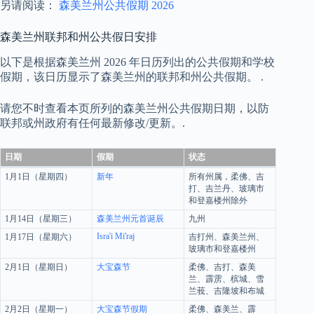
另请阅读：
森美兰州公共假期 2026
森美兰州联邦和州公共假日安排
以下是根据森美兰州 2026 年日历列出的公共假期和学校
假期，该日历显示了森美兰州的联邦和州公共假期。 .
请您不时查看本页所列的森美兰州公共假期日期，以防
联邦或州政府有任何最新修改/更新。.
日期
假期
状态
1月1日（星期四）
新年
所有州属，柔佛、吉
打、吉兰丹、玻璃市
和登嘉楼州除外
1月14日（星期三）
森美兰州元首诞辰
九州
Isra'i Mi'raj
1月17日（星期六）
吉打州、森美兰州、
玻璃市和登嘉楼州
2月1日（星期日）
大宝森节
柔佛、吉打、森美
兰、霹雳、槟城、雪
兰莪、吉隆坡和布城
2月2日（星期一）
大宝森节假期
柔佛、森美兰、霹