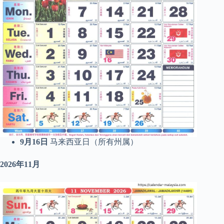
9月16日
马来西亚日（所有州属）
2026年11月