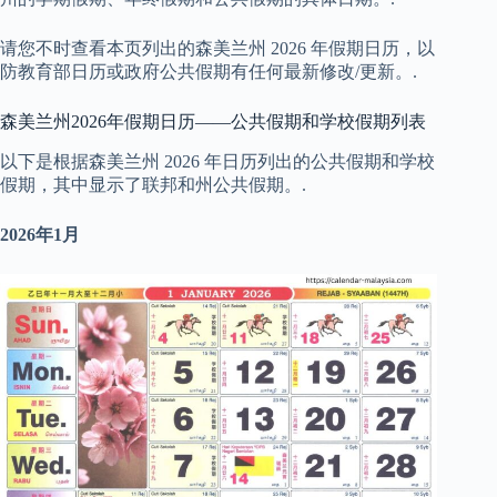
请您不时查看本页列出的森美兰州 2026 年假期日历，以
防教育部日历或政府公共假期有任何最新修改/更新。.
森美兰州2026年假期日历——公共假期和学校假期列表
以下是根据森美兰州 2026 年日历列出的公共假期和学校
假期，其中显示了联邦和州公共假期。.
2026年1月