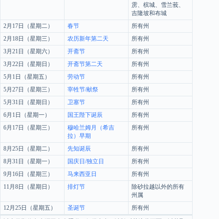
雳、槟城、雪兰莪、
吉隆坡和布城
2月17日（星期二）
春节
所有州
2月18日（星期三）
农历新年第二天
所有州
3月21日（星期六）
开斋节
所有州
3月22日（星期日）
开斋节第二天
所有州
5月1日（星期五）
劳动节
所有州
5月27日（星期三）
宰牲节/献祭
所有州
5月31日（星期日）
卫塞节
所有州
6月1日（星期一）
国王陛下诞辰
所有州
6月17日（星期三）
穆哈兰姆月（希吉
所有州
拉）早期
8月25日（星期二）
先知诞辰
所有州
8月31日（星期一）
国庆日/独立日
所有州
9月16日（星期三）
马来西亚日
所有州
11月8日（星期日）
排灯节
除砂拉越以外的所有
州属
12月25日（星期五）
圣诞节
所有州