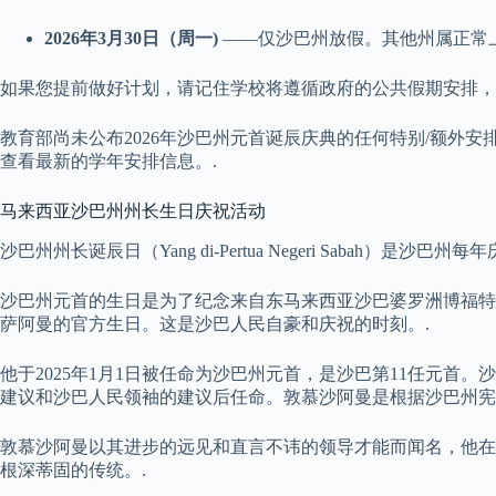
2026年3月30日（
周一
)
——仅沙巴州放假。其他州属正常
如果您提前做好计划，请记住学校将遵循政府的公共假期安排，
教育部尚未公布2026年沙巴州元首诞辰庆典的任何特别/额外
查看最新的学年安排信息。.
马来西亚沙巴州州长生日庆祝活动
沙巴州州长诞辰日（Yang di-Pertua Negeri Sabah）是沙巴
沙巴州元首的生日是为了纪念来自东马来西亚沙巴婆罗洲博福特
萨阿曼的官方生日。这是沙巴人民自豪和庆祝的时刻。.
他于2025年1月1日被任命为沙巴州元首，是沙巴第11任元首
建议和沙巴人民领袖的建议后任命。敦慕沙阿曼是根据沙巴州宪
敦慕沙阿曼以其进步的远见和直言不讳的领导才能而闻名，他在
根深蒂固的传统。.