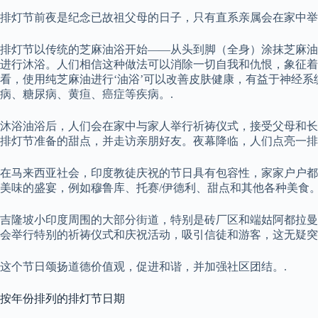
排灯节前夜是纪念已故祖父母的日子，只有直系亲属会在家中举
排灯节以传统的芝麻油浴开始——从头到脚（全身）涂抹芝麻油，并用
进行沐浴。人们相信这种做法可以消除一切自我和仇恨，象征着
看，使用纯芝麻油进行‘油浴’可以改善皮肤健康，有益于神经
病、糖尿病、黄疸、癌症等疾病。.
沐浴油浴后，人们会在家中与家人举行祈祷仪式，接受父母和长
排灯节准备的甜点，并走访亲朋好友。夜幕降临，人们点亮一排
在马来西亚社会，印度教徒庆祝的节日具有包容性，家家户户都
美味的盛宴，例如穆鲁库、托赛/伊德利、甜点和其他各种美食。
吉隆坡小印度周围的大部分街道，特别是砖厂区和端姑阿都拉曼
会举行特别的祈祷仪式和庆祝活动，吸引信徒和游客，这无疑突
这个节日颂扬道德价值观，促进和谐，并加强社区团结。.
按年份排列的排灯节日期