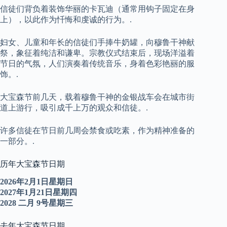
信徒们背负着装饰华丽的卡瓦迪（通常用钩子固定在身
上），以此作为忏悔和虔诚的行为。.
妇女、儿童和年长的信徒们手捧牛奶罐，向穆鲁干神献
祭，象征着纯洁和谦卑。宗教仪式结束后，现场洋溢着
节日的气氛，人们演奏着传统音乐，身着色彩艳丽的服
饰。.
大宝森节前几天，载着穆鲁干神的金银战车会在城市街
道上游行，吸引成千上万的观众和信徒。.
许多信徒在节日前几周会禁食或吃素，作为精神准备的
一部分。.
历年大宝森节日期
2026年2月1日星期日
2027年1月21日星期四
2028
二月
9号星期三
去年大宝森节日期