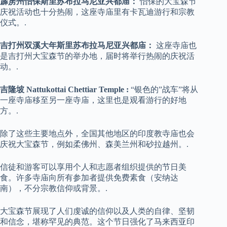
霹雳州怡保斯里苏布拉马尼亚兴都庙：
怡保的大宝森节
庆祝活动也十分热闹，这座寺庙里有卡瓦迪游行和宗教
仪式。.
吉打州双溪大年斯里苏布拉马尼亚兴都庙：
这座寺庙也
是吉打州大宝森节的举办地，届时将举行热闹的庆祝活
动。.
吉隆坡 Nattukottai Chettiar Temple :
“银色的”战车”将从
一座寺庙移至另一座寺庙，这里也是观看游行的好地
方。.
除了这些主要地点外，全国其他地区的印度教寺庙也会
庆祝大宝森节，例如柔佛州、森美兰州和砂拉越州。.
信徒和游客可以享用个人和志愿者组织提供的节日美
食。许多寺庙向所有参加者提供免费素食（安纳达
南），不分宗教信仰或背景。.
大宝森节展现了人们虔诚的信仰以及人类的自律、坚韧
和信念，堪称罕见的典范。这个节日强化了马来西亚印