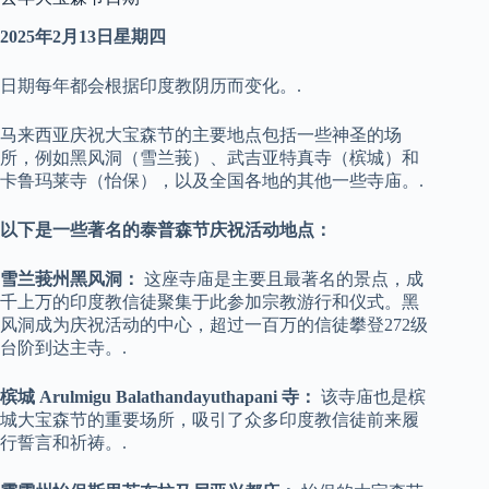
2025年2月13日星期四
日期每年都会根据印度教阴历而变化。.
马来西亚庆祝大宝森节的主要地点包括一些神圣的场
所，例如黑风洞（雪兰莪）、武吉亚特真寺（槟城）和
卡鲁玛莱寺（怡保），以及全国各地的其他一些寺庙。.
以下是一些著名的泰普森节庆祝活动地点：
雪兰莪州黑风洞：
这座寺庙是主要且最著名的景点，成
千上万的印度教信徒聚集于此参加宗教游行和仪式。黑
风洞成为庆祝活动的中心，超过一百万的信徒攀登272级
台阶到达主寺。.
槟城 Arulmigu Balathandayuthapani 寺：
该寺庙也是槟
城大宝森节的重要场所，吸引了众多印度教信徒前来履
行誓言和祈祷。.