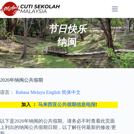
跳
至
内
容
节日快乐
纳闽
2026年纳闽公共假期
语言：
Bahasa Melayu
English
简体中文
加入 ：
马来西亚公共假期信息电报
!
以下是2026年纳闽的公共假期。请务必不时查看此页面
上列出的纳闽公共假期日期，以了解任何最新的修改/更
新。.