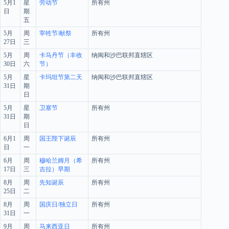
5月1
星
劳动节
所有州
日
期
五
5月
周
宰牲节/献祭
所有州
27日
三
5月
周
卡马丹节（丰收
纳闽和沙巴联邦直辖区
30日
六
节）
5月
星
卡玛坦节第二天
纳闽和沙巴联邦直辖区
31日
期
日
5月
星
卫塞节
所有州
31日
期
日
6月1
周
国王陛下诞辰
所有州
日
一
6月
周
穆哈兰姆月（希
所有州
17日
三
吉拉）早期
8月
周
先知诞辰
所有州
25日
二
8月
周
国庆日/独立日
所有州
31日
一
9月
周
马来西亚日
所有州