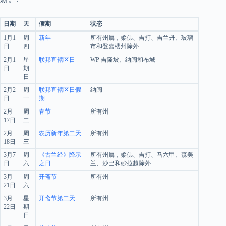
日期
天
假期
状态
1月1
周
新年
所有州属，柔佛、吉打、吉兰丹、玻璃
日
四
市和登嘉楼州除外
2月1
星
联邦直辖区日
WP 吉隆坡、纳闽和布城
日
期
日
2月2
周
联邦直辖区日假
纳闽
日
一
期
2月
周
春节
所有州
17日
二
2月
周
农历新年第二天
所有州
18日
三
3月7
周
《古兰经》降示
所有州属，柔佛、吉打、马六甲、森美
日
六
之日
兰、沙巴和砂拉越除外
3月
周
开斋节
所有州
21日
六
3月
星
开斋节第二天
所有州
22日
期
日