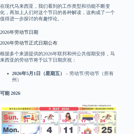
在现代马来西亚，我们看到的工作类型和功能不断变
化，再加上人们对这个节日的各种解读，这构成了一个
值得进一步探讨的有趣悖论。.
2026年劳动节日期
2026年劳动节正式日期公布
根据多个来源提供的2026年联邦和州公共假期安排，马
来西亚的劳动节将于以下日期庆祝：
2026年5月1日（星期五）
– 劳动节/劳动节（所有
州）
可能
2026