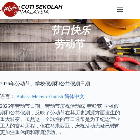
跳
至
内
容
节日快乐
劳动节
2026年劳动节、学校假期和公共假期日期
语言：
Bahasa Melayu
English
简体中文
2026年劳动节日期、劳动节庆祝活动或
劳动节
, 学校假
期和公共假期，反映了劳动节在其历史渊源方面发生的
重大转变。虽然这一全球性的节日通常是为了纪念产业
工人的奋斗历程，但在马来西亚，庆祝活动无疑已转向
更加注重休闲和家庭活动。.