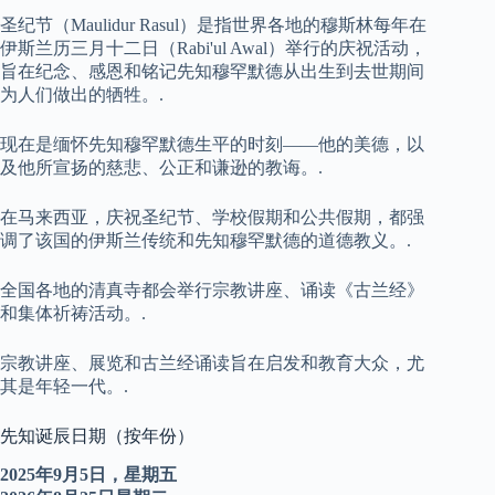
圣纪节（Maulidur Rasul）是指世界各地的穆斯林每年在
伊斯兰历三月十二日（Rabi'ul Awal）举行的庆祝活动，
旨在纪念、感恩和铭记先知穆罕默德从出生到去世期间
为人们做出的牺牲。.
现在是缅怀先知穆罕默德生平的时刻——他的美德，以
及他所宣扬的慈悲、公正和谦逊的教诲。.
在马来西亚，庆祝圣纪节、学校假期和公共假期，都强
调了该国的伊斯兰传统和先知穆罕默德的道德教义。.
全国各地的清真寺都会举行宗教讲座、诵读《古兰经》
和集体祈祷活动。.
宗教讲座、展览和古兰经诵读旨在启发和教育大众，尤
其是年轻一代。.
先知诞辰日期（按年份）
2025年9月5日，星期五