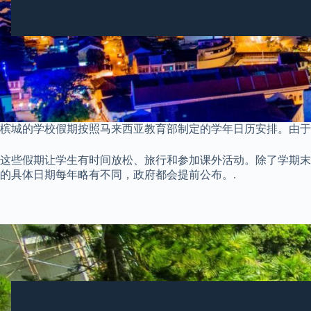
槟城的学校假期按照马来西亚教育部制定的学年日历安排。由于
这些假期让学生有时间放松、旅行和参加课外活动。除了学期末
的具体日期每年略有不同，政府都会提前公布。.