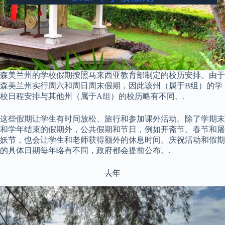
森美兰州的学校假期按照马来西亚教育部制定的校历安排。由于
森美兰州实行周六和周日周末假期，因此该州（属于B组）的学
校日程安排与其他州（属于A组）的校历略有不同。.
这些假期让学生有时间放松、旅行和参加课外活动。除了学期末
和学年结束的假期外，公共假期和节日，例如开斋节、春节和屠
妖节，也会让学生和老师获得额外的休息时间。庆祝活动和假期
的具体日期每年略有不同，政府都会提前公布。.
去年