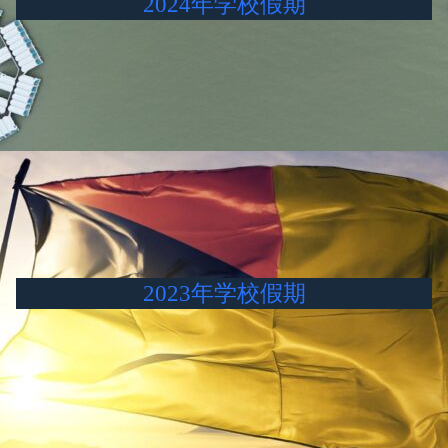
2024年学校假期
2023年学校假期