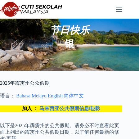
跳
至
内
容
节日快乐
银
2025年霹雳州公众假期
语言：
Bahasa Melayu
English
简体中文
加入 ：
马来西亚公共假期信息电报
!
以下是2025年霹雳州的公共假期。请务必不时查看此页
面上列出的霹雳州公共假期日期，以了解任何最新的修
改/更新。.