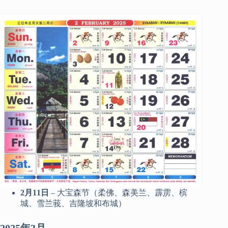
2月11日
– 大宝森节（柔佛、森美兰、霹雳、槟
城、雪兰莪、吉隆坡和布城）