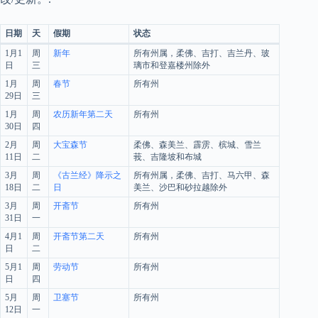
日期
天
假期
状态
1月1
周
新年
所有州属，柔佛、吉打、吉兰丹、玻
日
三
璃市和登嘉楼州除外
1月
周
春节
所有州
29日
三
1月
周
农历新年第二天
所有州
30日
四
2月
周
大宝森节
柔佛、森美兰、霹雳、槟城、雪兰
11日
二
莪、吉隆坡和布城
3月
周
《古兰经》降示之
所有州属，柔佛、吉打、马六甲、森
18日
二
日
美兰、沙巴和砂拉越除外
3月
周
开斋节
所有州
31日
一
4月1
周
开斋节第二天
所有州
日
二
5月1
周
劳动节
所有州
日
四
5月
周
卫塞节
所有州
12日
一