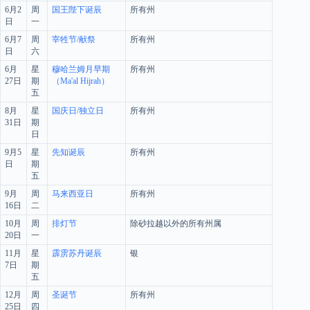
6月2
周
国王陛下诞辰
所有州
日
一
6月7
周
宰牲节/献祭
所有州
日
六
6月
星
穆哈兰姆月早期
所有州
27日
期
（Ma'al Hijrah）
五
8月
星
国庆日/独立日
所有州
31日
期
日
9月5
星
先知诞辰
所有州
日
期
五
9月
周
马来西亚日
所有州
16日
二
10月
周
排灯节
除砂拉越以外的所有州属
20日
一
11月
星
霹雳苏丹诞辰
银
7日
期
五
12月
周
圣诞节
所有州
25日
四