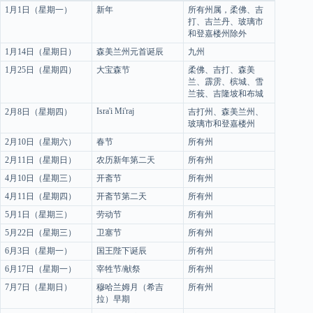
1月1日（星期一）
新年
所有州属，柔佛、吉
打、吉兰丹、玻璃市
和登嘉楼州除外
1月14日（星期日）
森美兰州元首诞辰
九州
1月25日（星期四）
大宝森节
柔佛、吉打、森美
兰、霹雳、槟城、雪
兰莪、吉隆坡和布城
Isra'i Mi'raj
2月8日（星期四）
吉打州、森美兰州、
玻璃市和登嘉楼州
2月10日（星期六）
春节
所有州
2月11日（星期日）
农历新年第二天
所有州
4月10日（星期三）
开斋节
所有州
4月11日（星期四）
开斋节第二天
所有州
5月1日（星期三）
劳动节
所有州
5月22日（星期三）
卫塞节
所有州
6月3日（星期一）
国王陛下诞辰
所有州
6月17日（星期一）
宰牲节/献祭
所有州
7月7日（星期日）
穆哈兰姆月（希吉
所有州
拉）早期