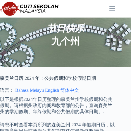
跳
至
内
容
节日快乐
九个州
森美兰日历 2024 年：公共假期和学校假期日期
语言：
Bahasa Melayu
English
简体中文
以下是根据2024年日历整理的森美兰州学校假期和公共
假期。请根据州政府内阁和教育部的公告，查询森美兰
州的学期假期、年终假期和公共假期的具体日期。.
请您不时查看本页所列的森美兰州 2024 年假期日历，以
防教育部日历或政府公共假期有任何最新修改/更新。.