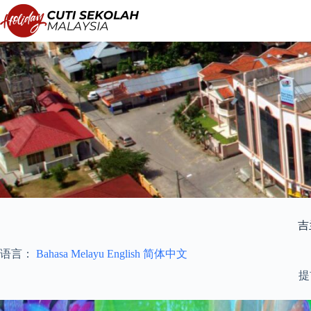
跳
至
内
容
吉
语言：
Bahasa Melayu
English
简体中文
提