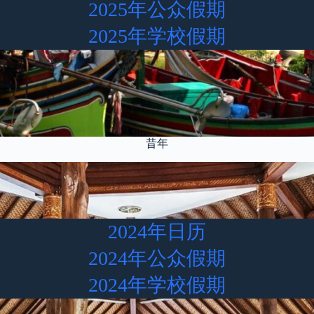
2025年公众假期
2025年学校假期
昔年
2024年日历
2024年公众假期
2024年学校假期