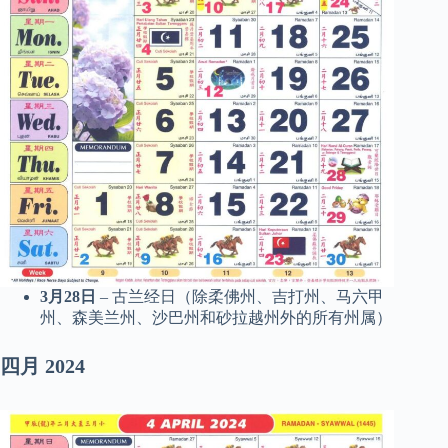
3月28日
– 古兰经日（除柔佛州、吉打州、马六甲
州、森美兰州、沙巴州和砂拉越州外的所有州属）
四月
2024