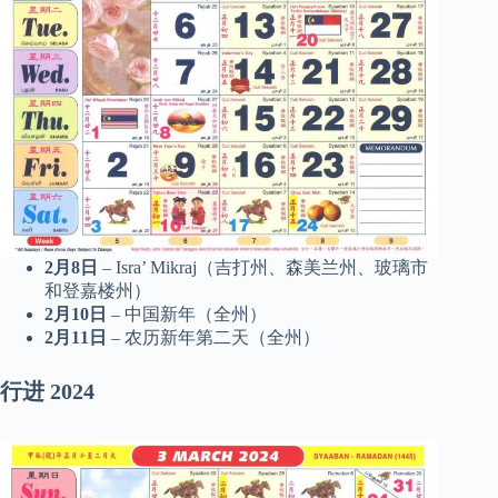
2月8日
– Isra’ Mikraj（吉打州、森美兰州、玻璃市
和登嘉楼州）
2月10日
– 中国新年（全州）
2月11日
– 农历新年第二天（全州）
行进
2024