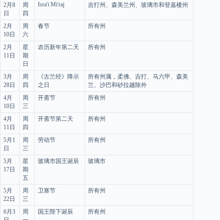
Isra'i Mi'raj
2月8
周
吉打州、森美兰州、玻璃市和登嘉楼州
日
四
2月
周
春节
所有州
10日
六
2月
星
农历新年第二天
所有州
11日
期
日
3月
周
《古兰经》降示
所有州属，柔佛、吉打、马六甲、森美
28日
四
之日
兰、沙巴和砂拉越除外
4月
周
开斋节
所有州
10日
三
4月
周
开斋节第二天
所有州
11日
四
5月1
周
劳动节
所有州
日
三
5月
星
玻璃市国王诞辰
玻璃市
17日
期
五
5月
周
卫塞节
所有州
22日
三
6月3
周
国王陛下诞辰
所有州