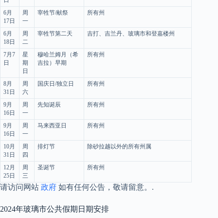
日
一
6月
周
宰牲节/献祭
所有州
17日
一
6月
周
宰牲节第二天
吉打、吉兰丹、玻璃市和登嘉楼州
18日
二
7月7
星
穆哈兰姆月（希
所有州
日
期
吉拉）早期
日
8月
周
国庆日/独立日
所有州
31日
六
9月
周
先知诞辰
所有州
16日
一
9月
周
马来西亚日
所有州
16日
一
10月
周
排灯节
除砂拉越以外的所有州属
31日
四
12月
周
圣诞节
所有州
25日
三
请访问网站
政府
如有任何公告，敬请留意。.
2024年玻璃市公共假期日期安排