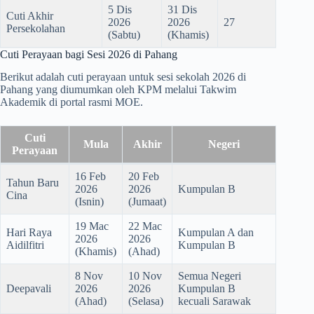
5 Dis
31 Dis
Cuti Akhir
2026
2026
27
Persekolahan
(Sabtu)
(Khamis)
Cuti Perayaan bagi Sesi 2026 di Pahang
Berikut adalah cuti perayaan untuk sesi sekolah 2026 di
Pahang yang diumumkan oleh KPM melalui Takwim
Akademik di portal rasmi MOE.
Cuti
Mula
Akhir
Negeri
Perayaan
16 Feb
20 Feb
Tahun Baru
2026
2026
Kumpulan B
Cina
(Isnin)
(Jumaat)
19 Mac
22 Mac
Hari Raya
Kumpulan A dan
2026
2026
Aidilfitri
Kumpulan B
(Khamis)
(Ahad)
8 Nov
10 Nov
Semua Negeri
Deepavali
2026
2026
Kumpulan B
(Ahad)
(Selasa)
kecuali Sarawak