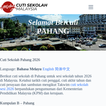
Langkau
ke
kandungan
Selamat Bercuti
PAHANG
Cuti Sekolah Pahang 2026
Language:
Bahasa Melayu
English
简体中文
Berikut cuti sekolah di Pahang untuk sesi sekolah tahun 2026
di Malaysia. Ketahui tarikh cuti penggal, cuti akhir tahun dan
cuti perayaan dan sambutan mengikut Takwim
cuti sekolah
sesi 2026
berpandukan pengumuman dari Kementerian
Pendidikan Malaysia (KPM) dan kerajaan.
Kumpulan B – Pahang