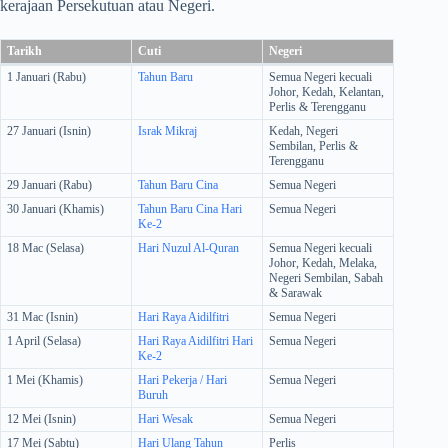
kerajaan Persekutuan atau Negeri.
Tarikh
Cuti
Negeri
1 Januari (Rabu)
Tahun Baru
Semua Negeri kecuali
Johor, Kedah, Kelantan,
Perlis & Terengganu
27 Januari (Isnin)
Israk Mikraj
Kedah, Negeri
Sembilan, Perlis &
Terengganu
29 Januari (Rabu)
Tahun Baru Cina
Semua Negeri
30 Januari (Khamis)
Tahun Baru Cina Hari
Semua Negeri
Ke-2
18 Mac (Selasa)
Hari Nuzul Al-Quran
Semua Negeri kecuali
Johor, Kedah, Melaka,
Negeri Sembilan, Sabah
& Sarawak
31 Mac (Isnin)
Hari Raya Aidilfitri
Semua Negeri
1 April (Selasa)
Hari Raya Aidilfitri Hari
Semua Negeri
Ke-2
1 Mei (Khamis)
Hari Pekerja / Hari
Semua Negeri
Buruh
12 Mei (Isnin)
Hari Wesak
Semua Negeri
17 Mei (Sabtu)
Hari Ulang Tahun
Perlis