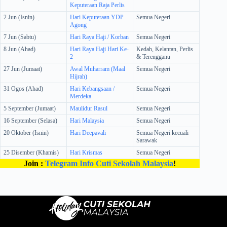
Keputeraan Raja Perlis
2 Jun (Isnin)
Hari Keputeraan YDP
Semua Negeri
Agong
7 Jun (Sabtu)
Hari Raya Haji / Korban
Semua Negeri
8 Jun (Ahad)
Hari Raya Haji Hari Ke-
Kedah, Kelantan, Perlis
2
& Terengganu
27 Jun (Jumaat)
Awal Muharram (Maal
Semua Negeri
Hijrah)
31 Ogos (Ahad)
Hari Kebangsaan /
Semua Negeri
Merdeka
5 September (Jumaat)
Maulidur Rasul
Semua Negeri
16 September (Selasa)
Hari Malaysia
Semua Negeri
20 Oktober (Isnin)
Hari Deepavali
Semua Negeri kecuali
Sarawak
25 Disember (Khamis)
Hari Krismas
Semua Negeri
Join :
Telegram Info Cuti Sekolah Malaysia
!