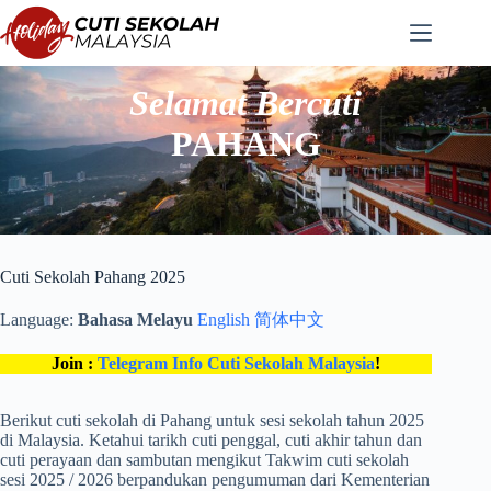
Langkau
ke
kandungan
Selamat Bercuti
PAHANG
Cuti Sekolah Pahang 2025
Language:
Bahasa Melayu
English
简体中文
Join :
Telegram Info Cuti Sekolah Malaysia
!
Berikut cuti sekolah di Pahang untuk sesi sekolah tahun 2025
di Malaysia. Ketahui tarikh cuti penggal, cuti akhir tahun dan
cuti perayaan dan sambutan mengikut Takwim cuti sekolah
sesi 2025 / 2026 berpandukan pengumuman dari Kementerian