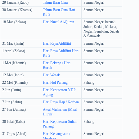
29 Januari (Rabu)
Tahun Baru Cina
Semua Negeri
30 Januari (Khamis)
Tahun Baru Cina Hari
Semua Negeri
Ke-2
18 Mac (Selasa)
Hari Nuzul Al-Quran
Semua Negeri kecuali
Johor, Kedah, Melaka,
Negeri Sembilan, Sabah
& Sarawak
31 Mac (Isnin)
Hari Raya Aidilfitri
Semua Negeri
1 April (Selasa)
Hari Raya Aidilfitri Hari
Semua Negeri
Ke-2
1 Mei (Khamis)
Hari Pekerja / Hari
Semua Negeri
Buruh
12 Mei (Isnin)
Hari Wesak
Semua Negeri
22 Mei (Khamis)
Hari Hol Pahang
Pahang
2 Jun (Isnin)
Hari Keputeraan YDP
Semua Negeri
Agong
7 Jun (Sabtu)
Hari Raya Haji / Korban
Semua Negeri
27 Jun (Jumaat)
Awal Muharram (Maal
Semua Negeri
Hijrah)
30 Julai (Rabu)
Hari Keputeraan Sultan
Pahang
Pahang
31 Ogos (Ahad)
Hari Kebangsaan /
Semua Negeri
Merdeka