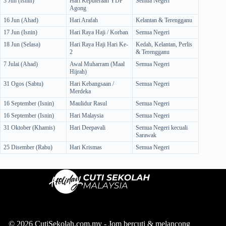
3 Jun (Isnin)
Hari Keputeraan YDP
Semua Negeri
Agong
16 Jun (Ahad)
Hari Arafah
Kelantan & Terengganu
17 Jun (Isnin)
Hari Raya Haji / Korban
Semua Negeri
18 Jun (Selasa)
Hari Raya Haji Hari Ke-
Kedah, Kelantan, Perlis
2
& Terengganu
7 Julai (Ahad)
Awal Muharram (Maal
Semua Negeri
Hijrah)
31 Ogos (Sabtu)
Hari Kebangsaan /
Semua Negeri
Merdeka
16 September (Isnin)
Maulidur Rasul
Semua Negeri
16 September (Isnin)
Hari Malaysia
Semua Negeri
31 Oktober (Khamis)
Hari Deepavali
Semua Negeri kecuali
Sarawak
25 Disember (Rabu)
Hari Krismas
Semua Negeri
© 2026 CutiSekolah.com.my - Jom bercuti & melancong