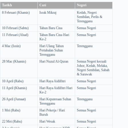
Tarikh
Cuti
Negeri
8 Februari (Khamis)
Israk Mikraj
Kedah, Negeri
Sembilan, Perlis &
Terengganu
10 Februari (Sabtu)
Tahun Baru Cina
Semua Negeri
11 Februari (Ahad)
Tahun Baru Cina Hari
Semua Negeri
Ke-2
4 Mac (Isnin)
Hari Ulang Tahun
Terengganu
Pertabalan Sultan
Terengganu
28 Mac (Khamis)
Hari Nuzul Al-Quran
Semua Negeri kecuali
Johor, Kedah, Melaka,
Negeri Sembilan, Sabah
& Sarawak
10 April (Rabu)
Hari Raya Aidilfitri
Semua Negeri
11 April (Khamis)
Hari Raya Aidilfitri Hari
Semua Negeri
Ke-2
26 April (Jumaat)
Hari Keputeraan Sultan
Terengganu
Terengganu
1 Mei (Rabu)
Hari Pekerja / Hari
Semua Negeri
Buruh
22 Mei (Rabu)
Hari Wesak
Semua Negeri